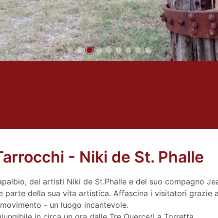
arrocchi - Niki de St. Phalle
Capalbio, dei artisti Niki de St.Phalle e del suo compagno J
arte della sua vita artistica. Affascina i visitatori grazie a
in movimento - un luogo incantevole.
giungibile in circa un ora dalle Tre Querce/La Torretta