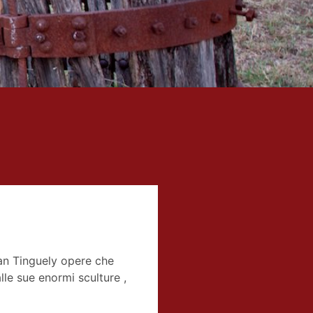
ean Tinguely opere che
lle sue enormi sculture ,