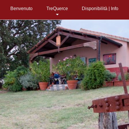
Benvenuto
TreQuerce
Disponibilità | Info