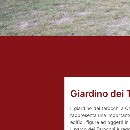
Giardino dei T
Il giardino dei tarocchi a 
rappresenta una importante p
edifici, figure ed oggetti 
Il parco dei Tarocchi è rag